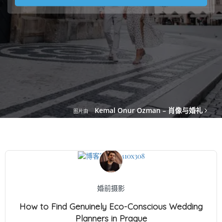
Kemal Onur Ozman – 肖像与婚礼
图片由
婚前摄影
How to Find Genuinely Eco-Conscious Wedding
Planners in Prague