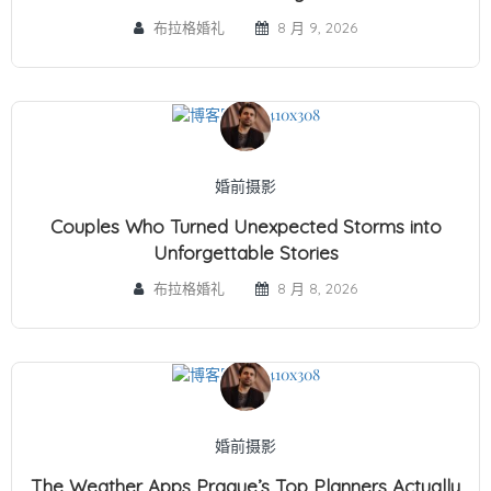
布拉格婚礼
8 月 9, 2026
婚前摄影
Couples Who Turned Unexpected Storms into
Unforgettable Stories
布拉格婚礼
8 月 8, 2026
婚前摄影
The Weather Apps Prague’s Top Planners Actually