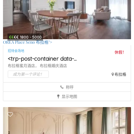
€€
€€
1800 - 5000
OREA Place Seno 布拉格">
招待会场地
休假！
<trp-post-container data-...
布拉格蜜月酒店，
布拉格婚庆酒店
成为第一个评论！
布拉格
称呼
显示地图