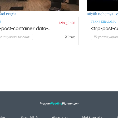
and Prag">
Büyük Bohemya Te
R
TEKNE KIRALAMA
İzin günü!
-post-container data-...
<trp-post-co
yorum yapan siz olun!
Prag
İlk yorum yapan 
ları
Prag MUA
Alyanslar
Hakkımızda