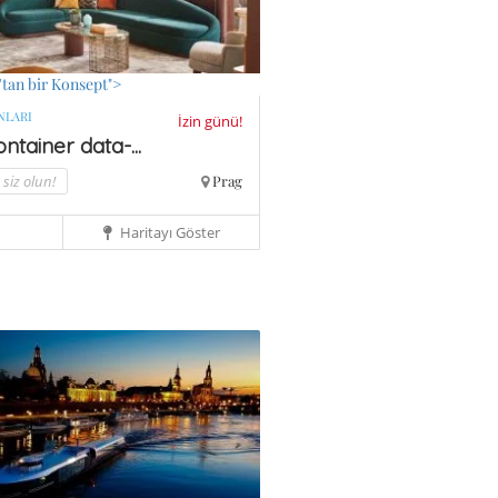
'tan bir Konsept">
NLARI
İzin günü!
ntainer data-...
siz olun!
Prag
Haritayı Göster