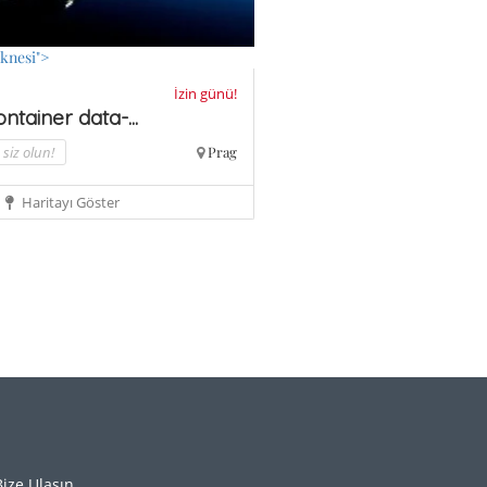
knesi">
İzin günü!
ntainer data-...
siz olun!
Prag
Haritayı Göster
Bize Ulaşın