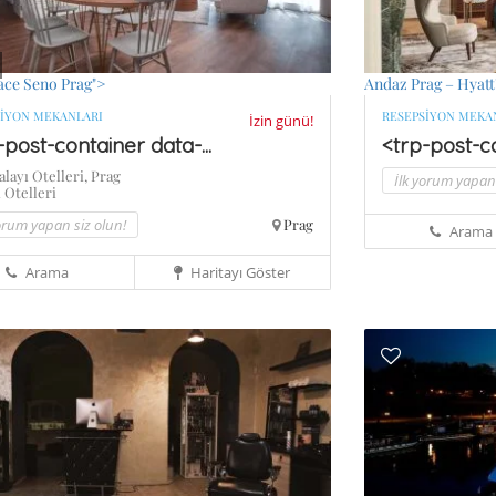
ace Seno Prag">
Andaz Prag – Hyatt
SIYON MEKANLARI
RESEPSIYON MEKA
İzin günü!
-post-container data-...
<trp-post-co
alayı Otelleri,
Prag
İlk yorum yapan 
Otelleri
yorum yapan siz olun!
Prag
Arama
Arama
Haritayı Göster