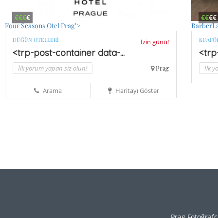
€€€
€
€€
€€
Four Seasons Otel Prag">
BarberL
DÜĞÜN OTELLERI
KUAFÖ
İzin günü!
<trp-post-container data-...
<trp
İlk yorum yapan siz olun!
Prag
İlk 
Arama
Haritayı Göster
Prag Fotoğrafçı