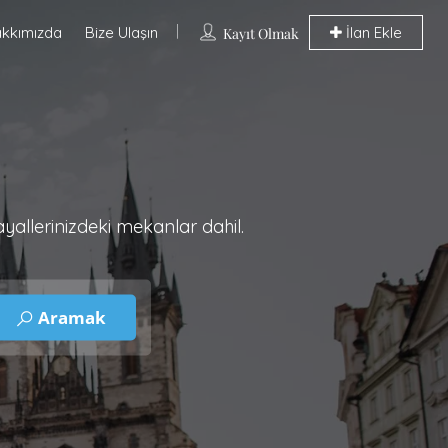
kkımızda
Bize Ulaşın
İlan Ekle
Kayıt Olmak
yallerinizdeki mekanlar dahil.