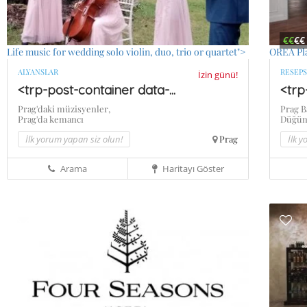
€€
€€
Life music for wedding solo violin, duo, trio or quartet">
OREA Pl
ALYANSLAR
RESEP
İzin günü!
<trp-post-container data-...
<trp
Prag'daki müzisyenler,
Prag B
Prag'da kemancı
Düğün 
İlk yorum yapan siz olun!
Prag
İlk 
Arama
Haritayı Göster