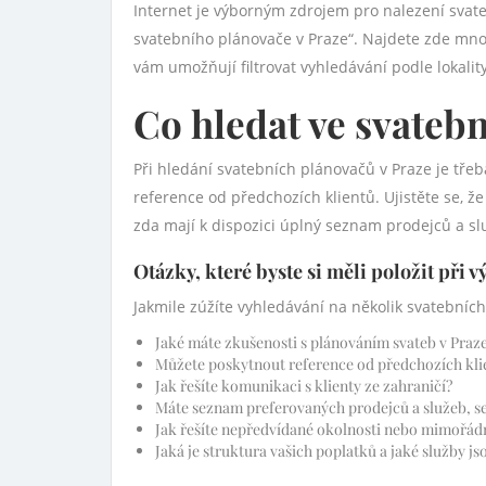
Internet je výborným zdrojem pro nalezení svat
svatebního plánovače v Praze“. Najdete zde mno
vám umožňují filtrovat vyhledávání podle lokalit
Co hledat ve svateb
Při hledání svatebních plánovačů v Praze je třeb
reference od předchozích klientů. Ujistěte se, ž
zda mají k dispozici úplný seznam prodejců a slu
Otázky, které byste si měli položit při 
Jakmile zúžíte vyhledávání na několik svatebních 
Jaké máte zkušenosti s plánováním svateb v Praz
Můžete poskytnout reference od předchozích kli
Jak řešíte komunikaci s klienty ze zahraničí?
Máte seznam preferovaných prodejců a služeb, s
Jak řešíte nepředvídané okolnosti nebo mimořádn
Jaká je struktura vašich poplatků a jaké služby j