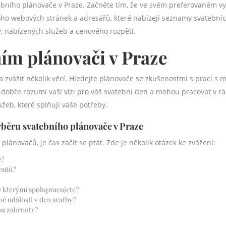
ebního plánovače v Praze. Začněte tím, že ve svém preferovaném v
ho webových stránek a adresářů, které nabízejí seznamy svatebníc
y, nabízených služeb a cenového rozpětí.
ním plánovači v Praze
a zvážit několik věcí. Hledejte plánovače se zkušenostmi s prací s
e dobře rozumí vaší vizi pro váš svatební den a mohou pracovat v r
žeb, které splňují vaše potřeby.
výběru svatebního plánovače v Praze
plánovačů, je čas začít se ptát. Zde je několik otázek ke zvážení:
e?
entů?
e kterými spolupracujete?
é události v den svatby?
sou zahrnuty?