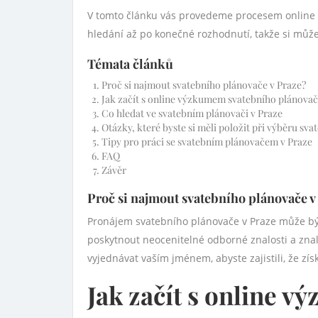
V tomto článku vás provedeme procesem online vy
hledání až po konečné rozhodnutí, takže si můžet
Témata článků
Proč si najmout svatebního plánovače v Praze?
Jak začít s online výzkumem svatebního plánovač
Co hledat ve svatebním plánovači v Praze
Otázky, které byste si měli položit při výběru sv
Tipy pro práci se svatebním plánovačem v Praze
FAQ
Závěr
Proč si najmout svatebního plánovače v
Pronájem svatebního plánovače v Praze může být 
poskytnout neocenitelné odborné znalosti a zna
vyjednávat vaším jménem, abyste zajistili, že zís
Jak začít s online 