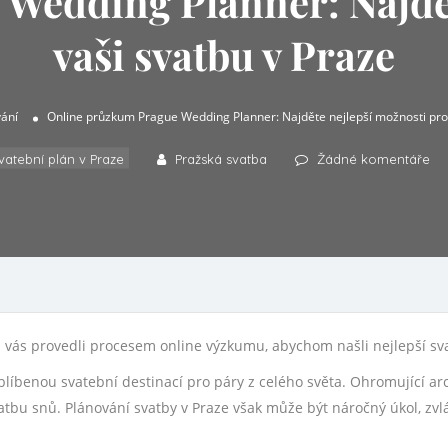
Wedding Planner: Najdět
vaši svatbu v Praze
vání
Online průzkum Prague Wedding Planner: Najděte nejlepší možnosti pro 
vatební plán v Praze
Pražská svatba
Žádné komentáře
 vás provedli procesem online výzkumu, abychom našli nejlepší sva
oblíbenou svatební destinací pro páry z celého světa. Ohromující a
 svatbu snů. Plánování svatby v Praze však může být náročný úkol, z