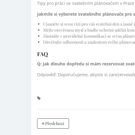
Tipy pro práci se svatebním plánovačem v Praze
Jakmile si vyberete svatebního plánovače pro sv
Ujasněte si svou vizi pro váš svatební den a jasně 
Mějte otevřenou mysl a buďte ochotni udělat komp
Zůstaňte v pravidelné komunikaci se svým plánov
Důvěřujte odbornosti a znalostem svého plánovač
FAQ
Q: Jak dlouho dopředu si mám rezervovat svat
Odpověď: Doporučujeme, abyste si zarezervovali 
Předchozí