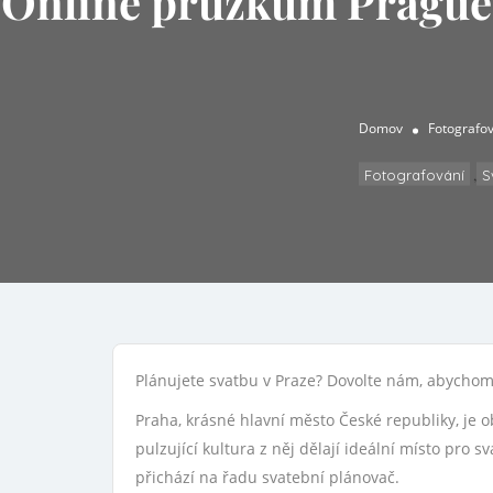
Online průzkum Prague 
Domov
Fotografo
,
Fotografování
S
Plánujete svatbu v Praze? Dovolte nám, abychom
Praha, krásné hlavní město České republiky, je 
pulzující kultura z něj dělají ideální místo pro
přichází na řadu svatební plánovač.