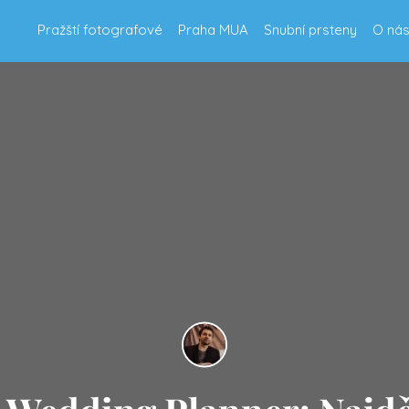
Pražští fotografové
Praha MUA
Snubní prsteny
O ná