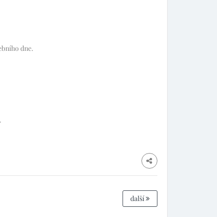
ebního dne.
.
další