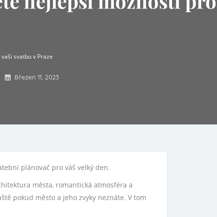
e nejlepší možnosti pro
vaši svatbu v Praze
Březen 11, 2023
tební plánovač pro váš velký den.
rchitektura města, romantická atmosféra a
vláště pokud město a jeho zvyky neznáte. V tom