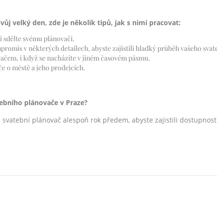
ůj velký den, zde je několik tipů, jak s nimi pracovat:
ji sdělte svému plánovači.
romis v některých detailech, abyste zajistili hladký průběh vašeho svat
ačem, i když se nacházíte v jiném časovém pásmu.
e o městě a jeho prodejcích.
ebního plánovače v Praze?
svatební plánovač alespoň rok předem, abyste zajistili dostupnost