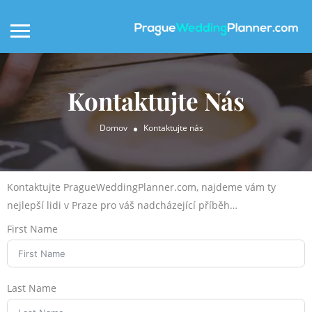
Kontaktujte Nás
Domov
Kontaktujte nás
Kontaktujte PragueWeddingPlanner.com, najdeme vám ty
nejlepší lidi v Praze pro váš nadcházející příběh…
First Name
Last Name