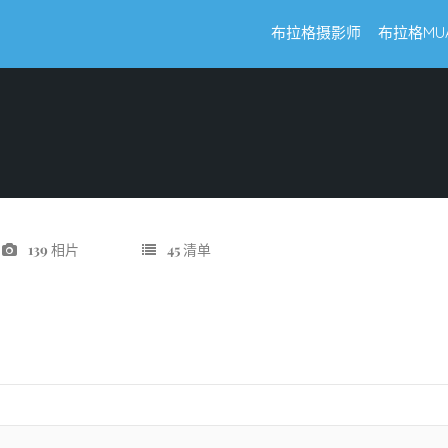
布拉格摄影师
布拉格MU
139
相片
45
清单